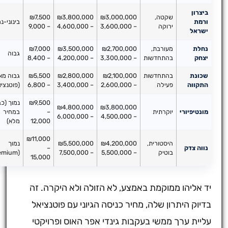
ביצרון
שקטה,
₪3,000,000
₪3,800,000
₪7,500
ורמת
בינוני-נמוך
ירוקה
– 3,600,000
– 4,600,000
– 9,000
ישראל
נחלת
מעורבת,
₪2,700,000
₪3,500,000
₪7,000
גבוה
יצחק
בהתחדשות
– 3,300,000
– 4,200,000
– 8,400
שכונת
בהתחדשות
₪2,100,000
₪2,800,000
₪5,500
גבוה מאוד
התקווה
פעילה
– 2,600,000
– 3,400,000
– 6,800
(פוטנציאל)
₪9,500
נמוך (כבר
₪4,800,000
₪3,800,000
מונטיפיורי
יוקרתית
–
במחיר
– 6,000,000
– 4,500,000
12,000
מלא)
₪11,000
היסטורית,
₪4,200,000
₪5,500,000
נמוך
נווה צדק
–
בוטיק
– 5,500,000
– 7,500,000
(premium)
15,000
יד אליהו ממוקמת באמצע, לא הזולה ולא היקרה. זה
בדיוק היתרון שלה, מחיר כניסה הגיוני עם פוטנציאל
עליית ערך ממשי בעקבות גינדי אפר האוס ופרויקטי