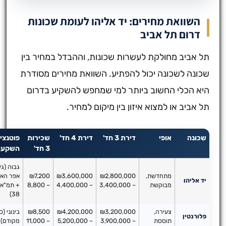
השוואת מחירים: יד אליהו לעומת שכונות
דרום תל אביב
תל אביב מחולקת לעשרות שכונות, וההבדל במחיר בין
שכונה לשכונה יכול להפתיע. השוואת מחירים מסודרת
היא הכלי החשוב ביותר למי שמחפש להשקיע בדרום
תל אביב או למצוא איזון בין מיקום למחיר.
שכונה
אופי
דירת 3 חד'
דירת 4 חד'
שכירות
פוטנציאל
3 חד'
השקעה
גבוה (גינדי
מתחדשת,
₪2,800,000
₪3,600,000
₪7,200
אפר האוס
יד אליהו
מבוקשת
– 3,400,000
– 4,400,000
– 8,800
+ תמ"א
38)
צעירה,
₪3,200,000
₪4,200,000
₪8,500
בינוני (כבר
פלורנטין
תוססת
– 3,900,000
– 5,200,000
– 11,000
מקודם)