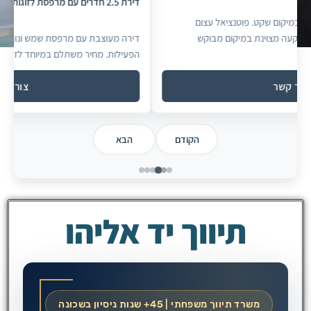
דירה חדשה ברמה גבו
עם מרפסת שמש ונוף פתוח. קרובה לגן התקווה ולמרכזי
כוללת ממ״ד, מעלית ו
ר משתלם במיוחד לזוגות צעירים ולרוכש ראשון.
למשפחות גדולות.
צור קשר
הקודם
הבא
תיווך יד אליהו
משרד תיווך משפחתי | 45+ שנות ניסיון בשכונה