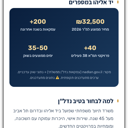
יד אליהו במספרים
200+
₪32,500
מחיר ממוצע למ"ר 2026
עסקאות בשנה אחרונה
35-50
40+
פרויקטי תמ"א 38 פעילים
ימים ממוצעים בשוק
מקור: nadlan.gov.il (עסקאות נדל"ן ממשלתי) + נתוני שוק עדכניים.
ערכים מתעדכנים תקופתית.
נתונים מתעדכנים.
למה לבחור בטיב נדל"ן
משרד תיווך משפחתי שפועל ביד אליהו ובדרום תל אביב
מעל 45 שנה. שירות אישי, היכרות עמוקה עם השכונה,
ומומחיות בפרויקטים החדשים.