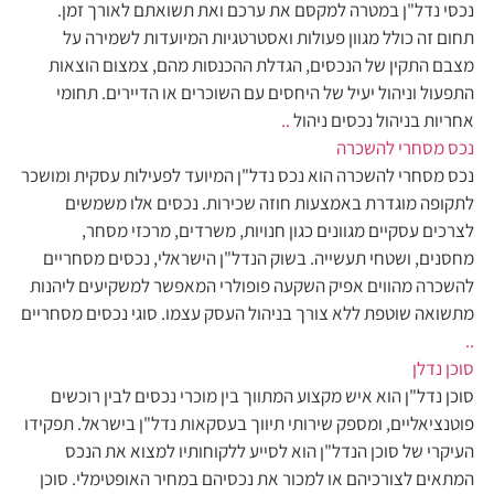
נכסי נדל"ן במטרה למקסם את ערכם ואת תשואתם לאורך זמן.
תחום זה כולל מגוון פעולות ואסטרטגיות המיועדות לשמירה על
מצבם התקין של הנכסים, הגדלת ההכנסות מהם, צמצום הוצאות
התפעול וניהול יעיל של היחסים עם השוכרים או הדיירים. תחומי
אחריות בניהול נכסים ניהול
..
נכס מסחרי להשכרה
נכס מסחרי להשכרה הוא נכס נדל"ן המיועד לפעילות עסקית ומושכר
לתקופה מוגדרת באמצעות חוזה שכירות. נכסים אלו משמשים
לצרכים עסקיים מגוונים כגון חנויות, משרדים, מרכזי מסחר,
מחסנים, ושטחי תעשייה. בשוק הנדל"ן הישראלי, נכסים מסחריים
להשכרה מהווים אפיק השקעה פופולרי המאפשר למשקיעים ליהנות
מתשואה שוטפת ללא צורך בניהול העסק עצמו. סוגי נכסים מסחריים
..
סוכן נדלן
סוכן נדל"ן הוא איש מקצוע המתווך בין מוכרי נכסים לבין רוכשים
פוטנציאליים, ומספק שירותי תיווך בעסקאות נדל"ן בישראל. תפקידו
העיקרי של סוכן הנדל"ן הוא לסייע ללקוחותיו למצוא את הנכס
המתאים לצורכיהם או למכור את נכסיהם במחיר האופטימלי. סוכן