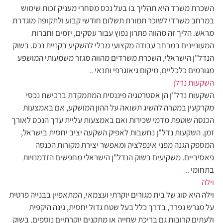
השכרת משרד היא תהליך בו בעל נכס מסחרי מעניק זכות שימוש
במרחב משרדי לשוכר תמורת תשלום חודשי קבוע ולתקופה מוגדרת
מראש. הליך זה מהווה פתרון נפוץ עבור עסקים, יזמים וחברות
המעוניינים במרחב עבודה מקצועי מבלי להשקיע בקניית נכס. בשוק
הנדל"ן הישראלי, השכרת משרדים מהווה מגזר משמעותי המושפע
מגורמים כלכליים, מיקום גיאוגרפי ותנאי
..
השקעות נדלן
השקעות נדל"ן הן אסטרטגיה פיננסית המתמקדת ברכישת נכסי
מקרקעין במטרה להשיג תשואה על ההון המושקע, אם באמצעות
הכנסה שוטפת מדמי שכירות ואם באמצעות עליית ערך הנכס לאורך
זמן. השקעות נדל"ן נחשבות לאפיק השקעה יציב יחסית בישראל,
המספק הגנה מפני אינפלציה ומאפשר יצירת מקורות הכנסה
פאסיביים. משקיעים בשוק הנדל"ן הישראלי מחפשים הזדמנויות
בתחומי
..
וילה
וילה היא סוג של בית מגורים יוקרתי ועצמאי, המתאפיין בבנייה פרטית
על מגרש נפרד, בדרך כלל בעל שטח גדול יחסית, גינה היקפית
ולעתים קרובות גם בריכת שחייה או מתקנים יוקרתיים נוספים. בשוק