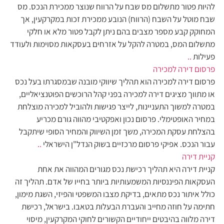
להיות פטור מתשלום מס שבח על הרווח שנוצר ממכירת הנכס. מס
שבח מוטל על השבח (הרווח) הנובע ממכירת זכות במקרקעין, אך
המחוקק קבע מספר מצבים בהם ניתן לקבל פטור מלא או חלקי
מתשלום המס, במטרה להקל על אזרחים בעסקאות מסוימות ולעודד
פעילות
..
פרסום דירה למכירה
פרסום דירה למכירה הוא תהליך שיווקי מובנה שבמסגרתו בעל נכס
או מתווך מציגים דירה למכירה בפני קהל הרוכשים הפוטנציאליים,
במטרה למשוך התעניינות, לייצר פגישות ולהוביל למכירה מוצלחת
במחיר האופטימלי. פרסום נכון ואפקטיבי מהווה גורם מכריע
בהצלחת עסקת המכירה, משך זמן השיווק והמחיר הסופי שיתקבל
עבור הנכס. אפיקי פרסום מרכזיים בשוק הנדל"ן הישראלי
..
קניית דירה
קניית דירה היא תהליך רכישת נכס מגורים המהווה את אחת
העסקאות הפיננסיות המשמעותיות ביותר בחייו של אדם. תהליך זה
כולל איתור נכס מתאים, בדיקת מצבו המשפטי והפיזי, השגת מימון,
חתימה על חוזה מחייב והעברת הבעלות בטאבו. בישראל, רכישת
דירה מלווה בהיבטים ייחודיים הקשורים לחוקי המקרקעין, מיסוי