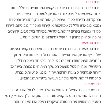
דירת סטודיו
דירת סטודיו היא יחידת דיור קומפקטית המתאפיינת בחלל פתוח
אחד המשמש לכל פונקציות המגורים, למעט חדר השירותים
והמקלחת. בדירת סטודיו טיפוסית, אזור השינה, המגורים והמטבח
נמצאים באותו חלל ללא מחיצות או קירות המפרידים ביניהם. דירות
סטודיו נפוצות בערים גדולות בישראל, במיוחד בתל אביב, ירושלים
וחיפה, ומהוות פתרון דיור יעיל לסטודנטים, רווקים, זוגות
..
דירת פנטהאוז
דירת פנטהאוז היא יחידת דיור יוקרתית הממוקמת בקומה העליונה
של בניין מגורים, המתאפיינת בשטח גדול, נוף פתוח ושטחי חוץ
נרחבים. הפנטהאוז נחשב לנכס יוקרתי במיוחד בשוק הנדל"ן
הישראלי, ומהווה סמל סטטוס המשקף רמת חיים גבוהה. בישראל,
דירות פנטהאוז מציעות יתרונות ייחודיים כגון פרטיות מוגברת,
מרפסות גדולות, ולעתים קרובות גישה בלעדית לגג הבניין.
..
דמי שכירות
דמי שכירות הם התשלום הכספי שמשלם שוכר לבעל הנכס עבור
הזכות להשתמש בנכס לתקופה מוגדרת. בשוק הנדל"ן הישראלי, דמי
השכירות מהווים את התמורה העיקרית בעסקאות השכרה, והם