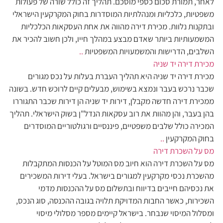
לאחר, תמורת סכום כספי מוסכם. תהליך זה כולל שורה של פעולות
משפטיות, כלכליות ומנהלתיות המוסדרות בחוק המקרקעין הישראלי
ובתקנות נלוות. מכירת דירה מהווה את אחת העסקאות הכלכליות
המשמעותיות ביותר שאדם מבצע במהלך חייו, ולכן חשוב להכיר את
השלבים, הדרישות והמשמעויות המשפטיות
..
מכירת דירה יד שניה
מכירת דירה יד שניה היא תהליך העברת בעלות על נכס מגורים
שכבר נרכש בעבר ונמצא בשימוש, מבעלים קיים לרוכש חדש. בשונה
ממכירת דירה חדשה מקבלן, דירות יד שניה הן דירות שכבר התגוררו
בהן בעבר, והן מהוות את רוב עסקאות הנדל"ן בשוק הישראלי. תהליך
המכירה כולל שלבים משפטיים, פיננסיים ורגולטוריים המוסדרים
בחוק המקרקעין
..
מס על השכרת דירה
מס על השכרת דירה הוא חיוב מס המוטל על הכנסות המתקבלות
מהשכרת נכסי מקרקעין למגורים בישראל. בעלי דירות המשכירים
את נכסיהם חייבים בדיווח ובתשלום מס על ההכנסות מדמי
השכירות, כאשר החבות המדויקת תלויה בגובה ההכנסה, סוג הנכס,
ומסלול המיסוי שנבחר. בישראל קיימים מספר מסלולי מיסוי