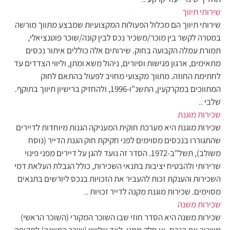
שירותי תיווך
שירותי תיווך הם מכלול הפעולות המקצועיות שמבצע מתווך מורשה
במטרה לקשר בין מוכר/משכיר נכס לבין קונה/שוכר פוטנציאלי,
תמורת עמלה הקבועה בחוק. שירותים אלה כוללים איתור נכסים
מתאימים, ארגון פגישות וסיורים, ניהול משא ומתן, וליווי הצדדים עד
לחתימת החוזה. מתווך מקצועי מחויב לפעול בהתאם לחוק
המתווכים במקרקעין, התשנ"ו-1996, ולהחזיק ברישיון תיווך בתוקף.
שלבי
..
שכירות מוגנת
שכירות מוגנת היא מערכת חוקית המעניקה הגנות מיוחדות לדיירים
שהתגוררו בנכסים מסוימים לפני חקיקת חוק הגנת הדייר (נוסח
משולב), תשל"ב-1972. הסדר זה נועד להגן על דיירים מפני פינוי
שרירותי ולהבטיח יציבות בתנאי השכירות, כולל הגבלת העלאת דמי
השכירות והענקת זכות להעביר את הזכויות בנכס ליורשים בתנאים
מסוימים. שכירות מוגנת מקנה לדייר זכויות
..
שכירות משנה
שכירות משנה היא הסדר חוזי שבו השוכר המקורי (השוכר הראשי)