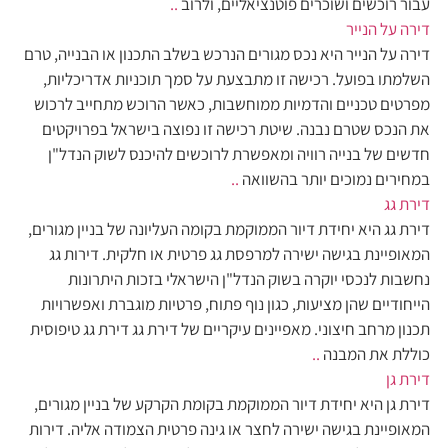
עבור רוכשים ושוכרים פוטנציאליים, ולרוב
..
דירה על הנייר
דירה על הנייר היא נכס מגורים הנרכש בשלב התכנון או הבנייה, טרם
השלמתו בפועל. רכישה זו מתבצעת על סמך תוכניות אדריכליות,
מפרטים טכניים והדמיות ממוחשבות, כאשר הרוכש מתחייב לרכוש
את הנכס שטרם נבנה. שיטת רכישה זו נפוצה בישראל בפרויקטים
חדשים של בנייה רוויה ומאפשרת לרוכשים להיכנס לשוק הנדל"ן
במחירים נמוכים יותר בהשוואה
..
דירת גג
דירת גג היא יחידת דיור הממוקמת בקומה העליונה של בניין מגורים,
המאופיינת בגישה ישירה למרפסת גג פרטית או חלקית. דירות גג
נחשבות לנכסי יוקרה בשוק הנדל"ן הישראלי בזכות היתרונות
הייחודיים שהן מציעות, כגון נוף פתוח, פרטיות מוגברת ואפשרויות
תכנון מרחב חיצוני. מאפיינים עיקריים של דירת גג דירת גג טיפוסית
כוללת את המבנה
..
דירת גן
דירת גן היא יחידת דיור הממוקמת בקומת הקרקע של בניין מגורים,
המאופיינת בגישה ישירה לחצר או גינה פרטית הצמודה אליה. דירות