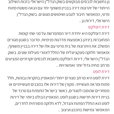
גן נחשבות לנכסים מבוקשים בשוק הנדל"ן הישראלי בזכות השילוב
הייחודי של יתרונות דירה בבניין משותף יחד עם הנאה משטח פתוח
פרטי, המאפשר חיבור לטבע ושימושים מגוונים. בשוק הנדל"ן
הישראלי, דירות גן
..
דירת דופלקס
דירת דופלקס היא יחידת דיור המתפרשת על פני שתי קומות
המחוברות ביניהן באמצעות מדרגות פנימיות. מדובר בסגנון מגורים
המשלב את היתרונות של בית פרטי עם אלו של דירה בבניין משותף,
ומאפשר חלוקה פונקציונלית של החלל לאזורי פעילות שונים. בשוק
הנדל"ן הישראלי, דירות דופלקס נחשבות לנכסים יוקרתיים המציעים
מרחב מחיה גדול יותר ואפשרויות
..
דירת לופט
דירת לופט היא מרחב מגורים ייחודי המאופיין בתקרות גבוהות, חלל
פתוח ומראה תעשייתי. מקורן של דירות אלו במבנים תעשייתיים או
מסחריים שהוסבו למגורים, כאשר בישראל התפתח גם טרנד של
בניית דירות חדשות בסגנון לופט. המאפיין הבולט ביותר של דירות
לופט הוא החלל הפתוח והגדול, ללא חלוקה מסורתית לחדרים,
המאפשר גמישות בתכנון ועיצוב
..