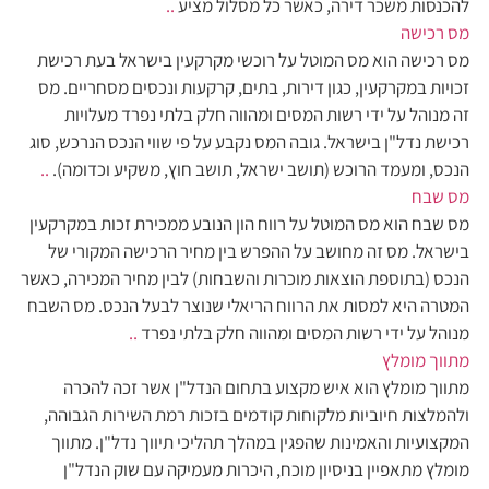
להכנסות משכר דירה, כאשר כל מסלול מציע
..
מס רכישה
מס רכישה הוא מס המוטל על רוכשי מקרקעין בישראל בעת רכישת
זכויות במקרקעין, כגון דירות, בתים, קרקעות ונכסים מסחריים. מס
זה מנוהל על ידי רשות המסים ומהווה חלק בלתי נפרד מעלויות
רכישת נדל"ן בישראל. גובה המס נקבע על פי שווי הנכס הנרכש, סוג
הנכס, ומעמד הרוכש (תושב ישראל, תושב חוץ, משקיע וכדומה).
..
מס שבח
מס שבח הוא מס המוטל על רווח הון הנובע ממכירת זכות במקרקעין
בישראל. מס זה מחושב על ההפרש בין מחיר הרכישה המקורי של
הנכס (בתוספת הוצאות מוכרות והשבחות) לבין מחיר המכירה, כאשר
המטרה היא למסות את הרווח הריאלי שנוצר לבעל הנכס. מס השבח
מנוהל על ידי רשות המסים ומהווה חלק בלתי נפרד
..
מתווך מומלץ
מתווך מומלץ הוא איש מקצוע בתחום הנדל"ן אשר זכה להכרה
ולהמלצות חיוביות מלקוחות קודמים בזכות רמת השירות הגבוהה,
המקצועיות והאמינות שהפגין במהלך תהליכי תיווך נדל"ן. מתווך
מומלץ מתאפיין בניסיון מוכח, היכרות מעמיקה עם שוק הנדל"ן