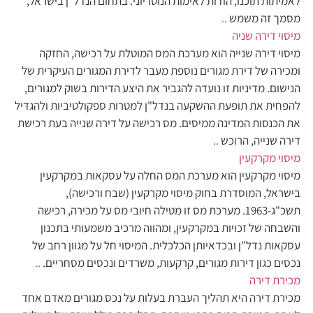
לאמיתות תוכנו, הודות לאימות הנוטריוני. בתחום הנדל"ן בישראל,
מסמך זה משמש
..
מיסוי דירה שניה
מיסוי דירה שנייה הוא מערכת המס המוטלת על רכישה, החזקה
ומכירה של דירת מגורים נוספת מעבר לדירת המגורים העיקרית של
הנישום. מדיניות זו נועדה להגביר את היצע הדירות בשוק למגורים,
להפחית את תופעת ההשקעה בנדל"ן למטרות ספקולטיביות ולהגדיל
את הכנסות המדינה ממיסים. מס רכישה על דירה שנייה בעת רכישת
דירה שנייה, הרוכש
..
מיסוי מקרקעין
מיסוי מקרקעין הוא מערכת המס החלה על עסקאות במקרקעין
בישראל, המוסדרת בחוק מיסוי מקרקעין (שבח ורכישה),
תשכ"ג-1963. מערכת מס זו מטילה חיובי מס על מכירה, רכישה
והשבחה של זכויות במקרקעין, ומהווה מרכיב משמעותי בתכנון
עסקאות נדל"ן ובכדאיותן הכלכלית. המיסוי חל על מגוון רחב של
נכסים כגון דירות מגורים, קרקעות, משרדים ונכסים מסחריים.
..
מכירת דירה
מכירת דירה היא תהליך העברת בעלות על נכס מגורים מאדם אחד