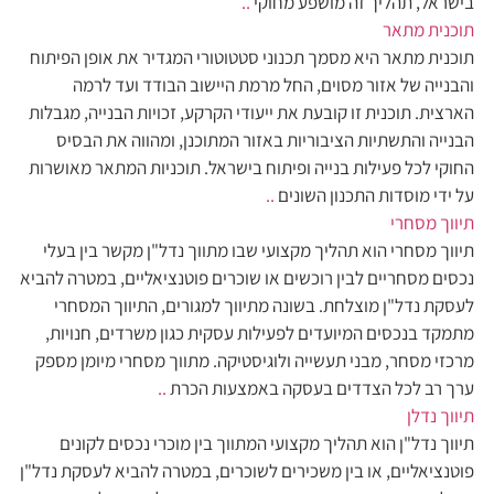
בישראל, תהליך זה מושפע מחוקי
..
תוכנית מתאר
תוכנית מתאר היא מסמך תכנוני סטטוטורי המגדיר את אופן הפיתוח
והבנייה של אזור מסוים, החל מרמת היישוב הבודד ועד לרמה
הארצית. תוכנית זו קובעת את ייעודי הקרקע, זכויות הבנייה, מגבלות
הבנייה והתשתיות הציבוריות באזור המתוכנן, ומהווה את הבסיס
החוקי לכל פעילות בנייה ופיתוח בישראל. תוכניות המתאר מאושרות
על ידי מוסדות התכנון השונים
..
תיווך מסחרי
תיווך מסחרי הוא תהליך מקצועי שבו מתווך נדל"ן מקשר בין בעלי
נכסים מסחריים לבין רוכשים או שוכרים פוטנציאליים, במטרה להביא
לעסקת נדל"ן מוצלחת. בשונה מתיווך למגורים, התיווך המסחרי
מתמקד בנכסים המיועדים לפעילות עסקית כגון משרדים, חנויות,
מרכזי מסחר, מבני תעשייה ולוגיסטיקה. מתווך מסחרי מיומן מספק
ערך רב לכל הצדדים בעסקה באמצעות הכרת
..
תיווך נדלן
תיווך נדל"ן הוא תהליך מקצועי המתווך בין מוכרי נכסים לקונים
פוטנציאליים, או בין משכירים לשוכרים, במטרה להביא לעסקת נדל"ן