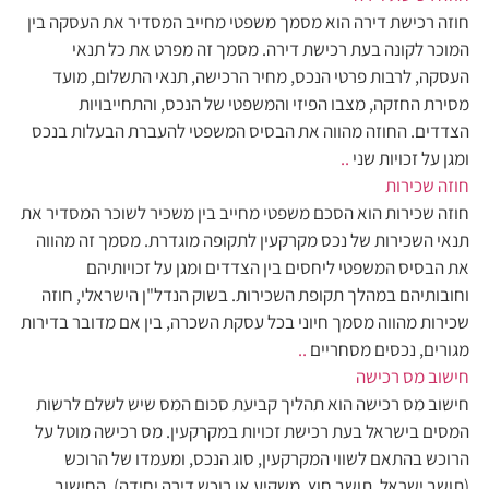
חוזה רכישת דירה הוא מסמך משפטי מחייב המסדיר את העסקה בין
המוכר לקונה בעת רכישת דירה. מסמך זה מפרט את כל תנאי
העסקה, לרבות פרטי הנכס, מחיר הרכישה, תנאי התשלום, מועד
מסירת החזקה, מצבו הפיזי והמשפטי של הנכס, והתחייבויות
הצדדים. החוזה מהווה את הבסיס המשפטי להעברת הבעלות בנכס
ומגן על זכויות שני
..
חוזה שכירות
חוזה שכירות הוא הסכם משפטי מחייב בין משכיר לשוכר המסדיר את
תנאי השכירות של נכס מקרקעין לתקופה מוגדרת. מסמך זה מהווה
את הבסיס המשפטי ליחסים בין הצדדים ומגן על זכויותיהם
וחובותיהם במהלך תקופת השכירות. בשוק הנדל"ן הישראלי, חוזה
שכירות מהווה מסמך חיוני בכל עסקת השכרה, בין אם מדובר בדירות
מגורים, נכסים מסחריים
..
חישוב מס רכישה
חישוב מס רכישה הוא תהליך קביעת סכום המס שיש לשלם לרשות
המסים בישראל בעת רכישת זכויות במקרקעין. מס רכישה מוטל על
הרוכש בהתאם לשווי המקרקעין, סוג הנכס, ומעמדו של הרוכש
(תושב ישראל, תושב חוץ, משקיע או רוכש דירה יחידה). החישוב