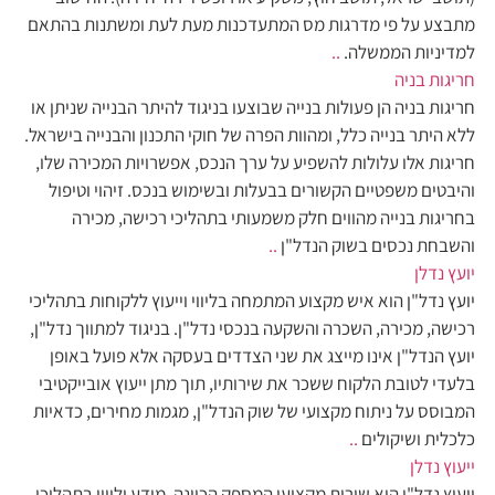
מתבצע על פי מדרגות מס המתעדכנות מעת לעת ומשתנות בהתאם
למדיניות הממשלה.
..
חריגות בניה
חריגות בניה הן פעולות בנייה שבוצעו בניגוד להיתר הבנייה שניתן או
ללא היתר בנייה כלל, ומהוות הפרה של חוקי התכנון והבנייה בישראל.
חריגות אלו עלולות להשפיע על ערך הנכס, אפשרויות המכירה שלו,
והיבטים משפטיים הקשורים בבעלות ובשימוש בנכס. זיהוי וטיפול
בחריגות בנייה מהווים חלק משמעותי בתהליכי רכישה, מכירה
והשבחת נכסים בשוק הנדל"ן
..
יועץ נדלן
יועץ נדל"ן הוא איש מקצוע המתמחה בליווי וייעוץ ללקוחות בתהליכי
רכישה, מכירה, השכרה והשקעה בנכסי נדל"ן. בניגוד למתווך נדל"ן,
יועץ הנדל"ן אינו מייצג את שני הצדדים בעסקה אלא פועל באופן
בלעדי לטובת הלקוח ששכר את שירותיו, תוך מתן ייעוץ אובייקטיבי
המבוסס על ניתוח מקצועי של שוק הנדל"ן, מגמות מחירים, כדאיות
כלכלית ושיקולים
..
ייעוץ נדלן
ייעוץ נדל"ן הוא שירות מקצועי המספק הכוונה, מידע וליווי בתהליכי