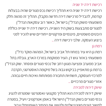
רכישת דירה יד שניה
רכישת דירה יד שניה היא תהליך רכישת נכס מגורים שהיה בבעלות
קודמת, להבדיל מרכישת דירה חדשה מקבלן. תהליך זה מהווה חלק
משמעותי משוק הנדל"ן בישראל, כאשר רוב עסקאות הנדל"ן
למגורים מתבצעות בשוק היד השנייה. רכישת דירה יד שנייה כוללת
היבטים משפטיים, פיננסיים ופרקטיים ייחודיים שיש להכיר לפני
ביצוע העסקה. שלבי רכישת דירה
..
רמת גן
רמת גן היא עיר במחוז תל אביב בישראל, המהווה מוקד נדל"ן
משמעותי באזור גוש דן. העיר ממוקמת במרכז הארץ, גובלת בתל
אביב ממערב ומציעה מגוון רחב של נכסי מגורים ומסחר. שוק הנדל"ן
ברמת גן מתאפיין בביקוש גבוה בשל מיקומה האסטרטגי, הקרבה
למרכזי תעסוקה, תשתיות תחבורה מפותחות ואיכות חיים גבוהה.
אזורי מגורים מרכזיים
..
שיווק דירות למכירה
שיווק דירות למכירה הוא תהליך מקצועי ואסטרטגי שמטרתו להציג
נכסי מגורים בשוק הנדל"ן הישראלי באופן אטרקטיבי ויעיל, במטרה
למשוך קונים פוטנציאליים ולהשיג את המחיר האופטימלי עבור