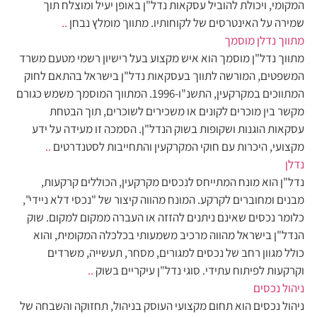
המקומי, ויכולת להוביל עסקאות נדל"ן באופן יעיל ומוצלח תוך
שמירה על האינטרסים של לקוחותיו. מתווך מומלץ נבחן
..
מתווך נדלן מוסמך
מתווך נדל"ן מוסמך הוא איש מקצוע בעל רישיון רשמי מטעם משרד
המשפטים, המורשה לתווך בעסקאות נדל"ן בישראל בהתאם לחוק
המתווכים במקרקעין, התשנ"ו-1996. המתווך המוסמך משמש כגורם
מקשר בין מוכרים לקונים או משכירים לשוכרים, תוך הבטחת
עסקאות הוגנות ושקופות בשוק הנדל"ן. הסמכה זו מעידה על ידע
מקצועי, היכרות עם חוקי המקרקעין והתחייבות לסטנדרטים
..
נדלן
נדל"ן הוא מונח המתייחס לנכסים מקרקעין, הכוללים קרקעות,
מבנים ומחוברים לקרקע. המונח מהווה קיצור של "נכסי דלא ניידי",
כלומר נכסים שאינם ניתנים להזזה או העברה ממקום למקום. שוק
הנדל"ן בישראל מהווה מרכיב משמעותי בכלכלה המקומית, והוא
כולל מגוון רחב של נכסים למגורים, מסחר, תעשייה, משרדים
וקרקעות לפיתוח עתידי. סוגי נדל"ן עיקריים בשוק
..
ניהול נכסים
ניהול נכסים הוא תחום מקצועי העוסק בניהול, תחזוקה והשבחה של