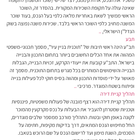
משכיר את הנכס, או חלק ממנו, לצד שלישי (שוכר המשנה) לתקופה
שאינה עולה על תקופת השכירות המקורית. בהסדר זה, השוכר
הראשי ממשיך לשאת באחריות מלאה כלפי בעל הנכס, בעוד שוכר
המשנה מחויב כלפי השוכר הראשי בלבד. שכירות משנה נפוצה בשוק
הנדל"ן הישראלי,
..
תבע
תב"ע הינה ראשי תיבות של "תוכנית בניין עיר", מסמך תכנוני-משפטי
המהווה את אחד הכלים החשובים ביותר בתחום התכנון והבנייה
בישראל. התב"ע קובעת את ייעודי הקרקע, זכויות הבנייה, הגבלות
הבנייה והשימושים המותרים בכל מגרש בתחום התוכנית. מסמך זה
מאושר על ידי מוסדות התכנון ומהווה בסיס חוקי לכל פעילות בנייה
ופיתוח בשטח המוגדר. מרכיבי
..
תהליך קניית דירה
תהליך קניית דירה הוא רצף מובנה של פעולות משפטיות, פיננסיות
וטכניות שמטרתן להעביר את הבעלות על נכס מקרקעין מהמוכר
לקונה באופן חוקי ובטוח. התהליך מורכב ממספר שלבים מוגדרים,
החל מחיפוש הנכס המתאים, דרך בדיקות מקיפות, חתימה על
הסכמים, השגת מימון ועד לרישום הנכס על שם הרוכש בטאבו.