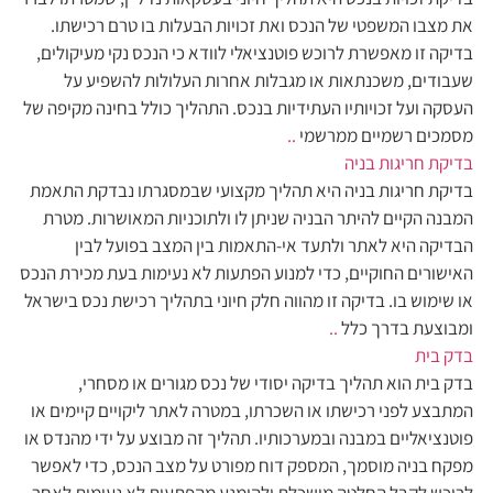
את מצבו המשפטי של הנכס ואת זכויות הבעלות בו טרם רכישתו.
בדיקה זו מאפשרת לרוכש פוטנציאלי לוודא כי הנכס נקי מעיקולים,
שעבודים, משכנתאות או מגבלות אחרות העלולות להשפיע על
העסקה ועל זכויותיו העתידיות בנכס. התהליך כולל בחינה מקיפה של
מסמכים רשמיים ממרשמי
..
בדיקת חריגות בניה
בדיקת חריגות בניה היא תהליך מקצועי שבמסגרתו נבדקת התאמת
המבנה הקיים להיתר הבניה שניתן לו ולתוכניות המאושרות. מטרת
הבדיקה היא לאתר ולתעד אי-התאמות בין המצב בפועל לבין
האישורים החוקיים, כדי למנוע הפתעות לא נעימות בעת מכירת הנכס
או שימוש בו. בדיקה זו מהווה חלק חיוני בתהליך רכישת נכס בישראל
ומבוצעת בדרך כלל
..
בדק בית
בדק בית הוא תהליך בדיקה יסודי של נכס מגורים או מסחרי,
המתבצע לפני רכישתו או השכרתו, במטרה לאתר ליקויים קיימים או
פוטנציאליים במבנה ובמערכותיו. תהליך זה מבוצע על ידי מהנדס או
מפקח בניה מוסמך, המספק דוח מפורט על מצב הנכס, כדי לאפשר