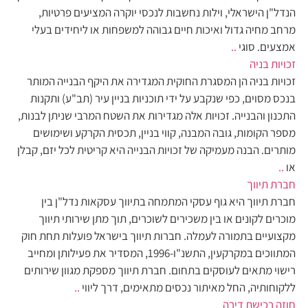
הנדל"ן הישראלי, וילות נחשבות לנכסי יוקרה המציעים פרטיות,
מרחב מחיה גדול ואיכות חיים גבוהה למשפחות או ליחידים בעלי
אמצעים. סוגי
..
זכויות בניה
זכויות בניה הן המסגרת החוקית המגדירה את היקף הבנייה המותר
בנכס מסוים, כפי שנקבע על ידי תוכניות בניין עיר (תב"ע) ותקנות
התכנון והבנייה. זכויות אלה מגדירות את השטח המרבי שניתן לבנות,
מספר הקומות, גובה המבנה, קווי בניין, תכסית הקרקע ושימושים
מותרים. הבנה מעמיקה של זכויות הבנייה היא קריטית לכל יזם, קבלן
או
..
חברת תיווך
חברת תיווך היא גוף עסקי המתמחה בתיווך עסקאות נדל"ן בין
מוכרים לקונים או בין משכירים לשוכרים, תוך מתן שירותי תיווך
מקצועיים בתמורה לעמלה. חברות תיווך בישראל פועלות תחת חוק
המתווכים במקרקעין, התשנ"ו-1996, המסדיר את פעילותן ומחייב
רישוי מתאים לעוסקים בתחום. חברת תיווך מספקת מגוון שירותים
ללקוחותיה, החל מאיתור נכסים מתאימים, דרך ליווי
..
חוזה רכישת דירה