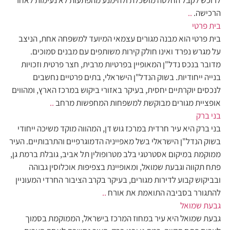
לרוכש לקבל החלטה מושכלת ולהימנע מהפתעות לא נעימות לאחר
הרכישה.
..
בית פרטי
בית פרטי הוא מבנה מגורים עצמאי המיועד למשפחה אחת, הניצב
על מגרש נפרד ואינו חולק קירות משותפים עם מבנים סמוכים.
מדובר בנכס נדל"ן המאופיין בפרטיות מרבית, חצר פרטית וזכויות
בנייה ייחודיות. בשוק הנדל"ן הישראלי, בתים פרטיים נחשבים
לנכסים יוקרתיים יחסית, בעיקר באזורי ביקוש במרכז הארץ, ומהווים
אופציית מגורים מבוקשת למשפחות המחפשות מרחב
..
בני ברק
בני ברק היא עיר חרדית במרכז גוש דן, המהווה מוקד משיכה ייחודי
בשוק הנדל"ן הישראלי בשל מאפייניה הדמוגרפיים והתרבותיים. העיר
ממוקמת במיקום אסטרטגי בלב מטרופולין תל אביב, גובלת ברמת גן,
פתח תקווה וגבעת שמואל, ומאופיינת בצפיפות אוכלוסין גבוהה
ובביקוש קבוע לדירות מגורים, בעיקר בקרב הציבור החרדי המעוניין
להתגורר בסביבה התואמת את אורח
..
גבעת שמואל
גבעת שמואל היא עיר במחוז המרכז בישראל, הממוקמת בסמוך