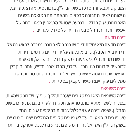
לערים פתח תקווה, רמת גן ובני ברק. העיר נחשבת לאחת הערים
המבוקשות באזור המרכז בשוק הנדל"ן, בזכות מיקומה האסטרטגי,
נגישותה לצירי תחבורה מרכזיים והתפתחותה המואצת בשנים
האחרונות. שוק הנדל"ן בגבעת שמואל מתאפיין במגוון רחב של
אפשרויות דיור, החל מבנייה רוויה של מגדלי מגורים
..
דירה חדשה
דירה חדשה היא יחידת דיור שנבנתה לאחרונה ונמכרת לראשונה על
ידי היזם או הקבלן, טרם אוכלסה על ידי דיירים קודמים. דירות
חדשות מהוות חלק משמעותי משוק הנדל"ן בישראל, ומציעות
לרוכשים יתרונות כגון תכנון עדכני, מפרט טכני חדיש, אחריות קבלן
ואפשרויות התאמה אישית. בישראל, דירות חדשות נמכרות בשני
מסלולים עיקריים: רכישה מקבלן במסגרת
..
דירה משופצת
דירה משופצת היא נכס מגורים שעבר תהליך שיפוץ ושדרוג משמעותי
במטרה לשפר את איכותו, מראהו, תפקודו ולעיתים גם את ערכו בשוק
הנדל"ן. שיפוץ דירה עשוי לכלול עבודות בהיקפים שונים, החל
משיפוצים קוסמטיים ועד לשיפוצים מקיפים הכוללים שינויים מבניים.
בשוק הנדל"ן הישראלי, דירה משופצת נחשבת לנכס אטרקטיבי יותר