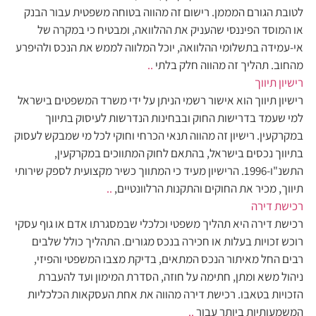
לטובת הגורם המממן. רישום זה מהווה בטוחה משפטית עבור הבנק
או המוסד הפיננסי שהעניק את ההלוואה, ומבטיח כי במקרה של
אי-עמידה בתשלומי ההלוואה, יוכל המלווה לממש את הנכס ולהיפרע
מהחוב. תהליך זה מהווה חלק בלתי
..
רישיון תיווך
רישיון תיווך הוא אישור רשמי הניתן על ידי משרד המשפטים בישראל
למי שעמד בדרישות החוק ובבחינות הנדרשות לעיסוק בתיווך
במקרקעין. רישיון זה מהווה תנאי הכרחי וחוקי לכל מי שמבקש לעסוק
בתיווך נכסים בישראל, בהתאם לחוק המתווכים במקרקעין,
התשנ"ו-1996. הרישיון מעיד כי המתווך כשיר מקצועית לספק שירותי
תיווך, מכיר את החוקים והתקנות הרלוונטיים,
..
רכישת דירה
רכישת דירה היא תהליך משפטי וכלכלי שבמסגרתו אדם או גוף עסקי
רוכש זכויות בעלות או חכירה בנכס מגורים. התהליך כולל שלבים
רבים החל מאיתור הנכס המתאים, בדיקת מצבו המשפטי והפיזי,
ניהול משא ומתן, חתימה על חוזה, הסדרת המימון ועד להעברת
הזכויות בטאבו. רכישת דירה מהווה את אחת העסקאות הכלכליות
המשמעותיות ביותר עבור
..