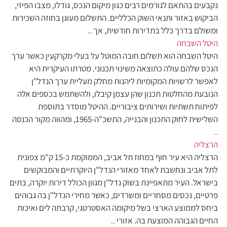
נקבעים בהתאם לגורמים רבים כגון מיקום הנכס, גודלו, מצבו הפיזי,
הביקוש באזור ותנאי השוק הכלליים. התשלום מעוגן בחוזה השכירות
ומשולם בדרך כלל בתדירות חודשית, אך
..
היטל השבחה
היטל השבחה הוא תשלום חובה המוטל על בעלי מקרקעין כאשר ערך
הנכס שלהם עולה כתוצאה משינוי תכנוני. מטרתו העיקרית היא
לאפשר לרשויות המקומיות ליהנות מחלק מעליית ערך הנדל"ן
הנובעת מהחלטות תכנון שהן עצמן קיבלו, ולהשתמש בכספים אלה
לפיתוח תשתיות ושירותים ציבוריים. ההיטל מוסדר בתוספת
השלישית לחוק התכנון והבנייה, התשכ"ה-1965, ומהווה מקור הכנסה
..
הרצליה
הרצליה היא עיר חוף במחוז תל אביב, הממוקמת כ-15 ק"מ צפונית
לתל אביב ונחשבת לאחד מאזורי הנדל"ן היוקרתיים והמבוקשים
בישראל. העיר מתאפיינת בשוק נדל"ן מגוון הכולל דירות יוקרה, בתים
פרטיים, נכסים מסחריים ומשרדים, כאשר מחירי הנדל"ן בה גבוהים
ביחס לממוצע הארצי בשל מיקומה האסטרטגי, קרבתה לים ואיכות
החיים הגבוהה המוצעת בה. אזורי
..