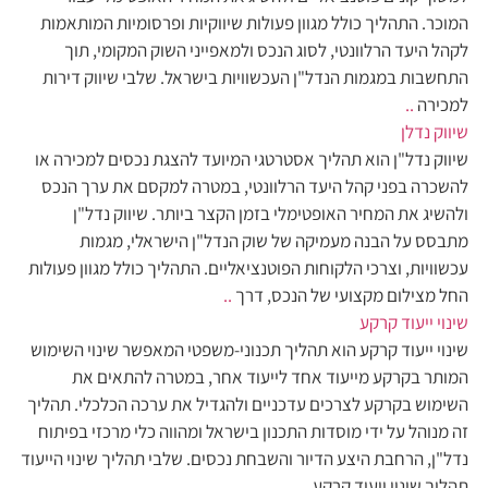
המוכר. התהליך כולל מגוון פעולות שיווקיות ופרסומיות המותאמות
לקהל היעד הרלוונטי, לסוג הנכס ולמאפייני השוק המקומי, תוך
התחשבות במגמות הנדל"ן העכשוויות בישראל. שלבי שיווק דירות
למכירה
..
שיווק נדלן
שיווק נדל"ן הוא תהליך אסטרטגי המיועד להצגת נכסים למכירה או
להשכרה בפני קהל היעד הרלוונטי, במטרה למקסם את ערך הנכס
ולהשיג את המחיר האופטימלי בזמן הקצר ביותר. שיווק נדל"ן
מתבסס על הבנה מעמיקה של שוק הנדל"ן הישראלי, מגמות
עכשוויות, וצרכי הלקוחות הפוטנציאליים. התהליך כולל מגוון פעולות
החל מצילום מקצועי של הנכס, דרך
..
שינוי ייעוד קרקע
שינוי ייעוד קרקע הוא תהליך תכנוני-משפטי המאפשר שינוי השימוש
המותר בקרקע מייעוד אחד לייעוד אחר, במטרה להתאים את
השימוש בקרקע לצרכים עדכניים ולהגדיל את ערכה הכלכלי. תהליך
זה מנוהל על ידי מוסדות התכנון בישראל ומהווה כלי מרכזי בפיתוח
נדל"ן, הרחבת היצע הדיור והשבחת נכסים. שלבי תהליך שינוי הייעוד
תהליך שינוי ייעוד קרקע
..