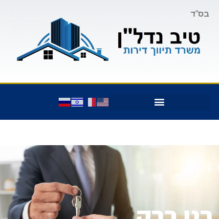
בס"ד
בני ברק