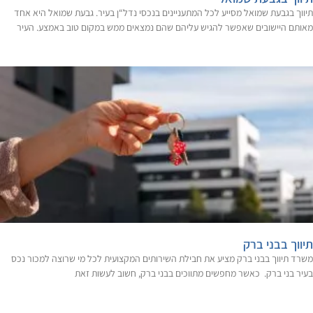
תיווך בגבעת שמואל מסייע לכל המתעניינים בנכסי נדל“ן בעיר. גבעת שמואל היא אחד
מאותם היישובים שאפשר להגיש עליהם שהם נמצאים ממש במקום טוב באמצע. העיר
תיווך בבני ברק
משרד תיווך בבני ברק מציע את חבילת השירותים המקצועית לכל מי שרוצה למכור נכס
בעיר בני ברק. כאשר מחפשים מתווכים בבני ברק, חשוב לעשות זאת